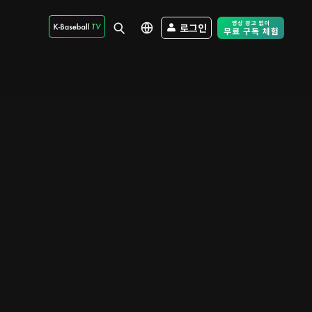
로그인
Free Trial - Sk