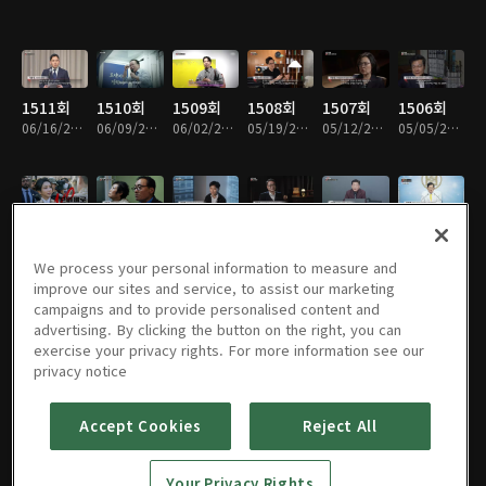
1511회
1510회
1509회
1508회
1507회
1506회
06/16/2026 • 46분
06/09/2026 • 47분
06/02/2026 • 52분
05/19/2026 • 47분
05/12/2026 • 47분
05/05/2026 • 47분
1505회
1504회
1503회
1502회
1501회
1500회
04/28/2026 • 47분
04/21/2026 • 47분
04/14/2026 • 47분
04/07/2026 • 47분
03/31/2026 • 48분
03/24/2026 • 47분
We process your personal information to measure and
improve our sites and service, to assist our marketing
campaigns and to provide personalised content and
advertising. By clicking the button on the right, you can
exercise your privacy rights. For more information see our
1499회
1498회
1497회
1496회
1495회
1494회
privacy notice
03/17/2026 • 50분
03/10/2026 • 47분
03/03/2026 • 47분
02/24/2026 • 47분
02/10/2026 • 47분
02/03/2026 • 47분
Accept Cookies
Reject All
1493회
1492회
1491회
1490회
1489회
1488회
Your Privacy Rights