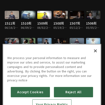
1511회
1510회
1509회
1508회
1507회
1506회
06/16/2026 • 46분
06/09/2026 • 47분
06/02/2026 • 52분
05/19/2026 • 47분
05/12/2026 • 47분
05/05/2026 • 47분
1505회
1504회
1503회
1502회
1501회
1500회
04/28/2026 • 47분
04/21/2026 • 47분
04/14/2026 • 47분
04/07/2026 • 47분
03/31/2026 • 48분
03/24/2026 • 47분
We process your personal information to measure and
improve our sites and service, to assist our marketing
campaigns and to provide personalised content and
advertising. By clicking the button on the right, you can
exercise your privacy rights. For more information see our
1499회
1498회
1497회
1496회
1495회
1494회
privacy notice
03/17/2026 • 50분
03/10/2026 • 47분
03/03/2026 • 47분
02/24/2026 • 47분
02/10/2026 • 47분
02/03/2026 • 47분
Accept Cookies
Reject All
1493회
1492회
1491회
1490회
1489회
1488회
Your Privacy Rights