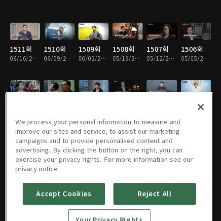
1511회
1510회
1509회
1508회
1507회
1506회
06/16/2026 • 46분
06/09/2026 • 47분
06/02/2026 • 52분
05/19/2026 • 47분
05/12/2026 • 47분
05/05/2026 • 47분
1505회
1504회
1503회
1502회
1501회
1500회
04/28/2026 • 47분
04/21/2026 • 47분
04/14/2026 • 47분
04/07/2026 • 47분
03/31/2026 • 48분
03/24/2026 • 47분
We process your personal information to measure and
improve our sites and service, to assist our marketing
campaigns and to provide personalised content and
advertising. By clicking the button on the right, you can
exercise your privacy rights. For more information see our
1499회
1498회
1497회
1496회
1495회
1494회
privacy notice
03/17/2026 • 50분
03/10/2026 • 47분
03/03/2026 • 47분
02/24/2026 • 47분
02/10/2026 • 47분
02/03/2026 • 47분
Accept Cookies
Reject All
1493회
1492회
1491회
1490회
1489회
1488회
Your Privacy Rights