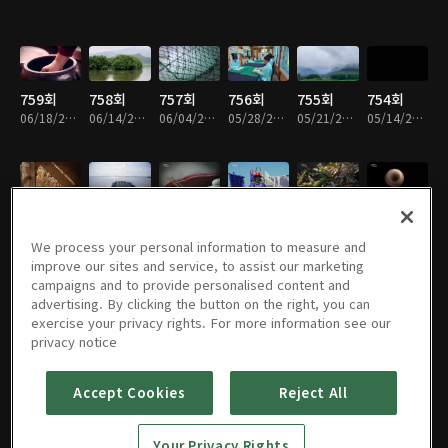
759회
758회
757회
756회
755회
754회
06/18/2026 • 49분
06/14/2026 • 49분
06/04/2026 • 49분
05/28/2026 • 49분
05/21/2026 • 49분
05/14/2026 • 49분
753회
752회
751회
750회
749회
748회
05/07/2026 • 49분
04/30/2026 • 49분
04/23/2026 • 49분
04/16/2026 • 49분
04/09/2026 • 49분
04/02/2026 • 49분
We process your personal information to measure and
improve our sites and service, to assist our marketing
campaigns and to provide personalised content and
advertising. By clicking the button on the right, you can
exercise your privacy rights. For more information see our
747회
746회
745회
744회
743회
742회
privacy notice
03/26/2026 • 49분
03/19/2026 • 49분
03/12/2026 • 49분
03/05/2026 • 49분
02/26/2026 • 49분
02/19/2026 • 49분
Accept Cookies
Reject All
741회
740회
739회
738회
737회
736회
Your Privacy Rights