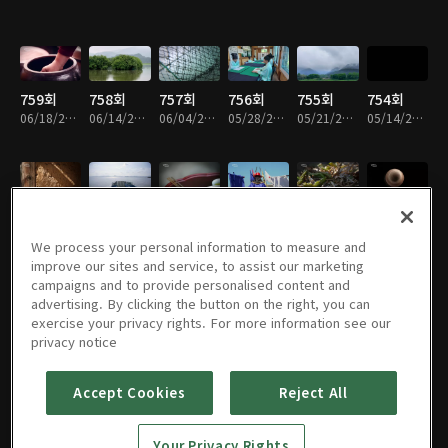
759회
758회
757회
756회
755회
754회
06/18/2026 • 49분
06/14/2026 • 49분
06/04/2026 • 49분
05/28/2026 • 49분
05/21/2026 • 49분
05/14/2026 • 49분
753회
752회
751회
750회
749회
748회
05/07/2026 • 49분
04/30/2026 • 49분
04/23/2026 • 49분
04/16/2026 • 49분
04/09/2026 • 49분
04/02/2026 • 49분
We process your personal information to measure and
improve our sites and service, to assist our marketing
campaigns and to provide personalised content and
advertising. By clicking the button on the right, you can
exercise your privacy rights. For more information see our
747회
746회
745회
744회
743회
742회
privacy notice
03/26/2026 • 49분
03/19/2026 • 49분
03/12/2026 • 49분
03/05/2026 • 49분
02/26/2026 • 49분
02/19/2026 • 49분
Accept Cookies
Reject All
741회
740회
739회
738회
737회
736회
Your Privacy Rights