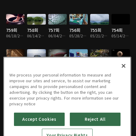
759회
758회
757회
756회
755회
754회
06/18/2026 • 49분
06/14/2026 • 49분
06/04/2026 • 49분
05/28/2026 • 49분
05/21/2026 • 49분
05/14/2026 • 49분
753회
752회
751회
750회
749회
748회
05/07/2026 • 49분
04/30/2026 • 49분
04/23/2026 • 49분
04/16/2026 • 49분
04/09/2026 • 49분
04/02/2026 • 49분
We process your personal information to measure and
improve our sites and service, to assist our marketing
campaigns and to provide personalised content and
advertising. By clicking the button on the right, you can
exercise your privacy rights. For more information see our
747회
746회
745회
744회
743회
742회
privacy notice
03/26/2026 • 49분
03/19/2026 • 49분
03/12/2026 • 49분
03/05/2026 • 49분
02/26/2026 • 49분
02/19/2026 • 49분
Accept Cookies
Reject All
741회
740회
739회
738회
737회
736회
Your Privacy Rights