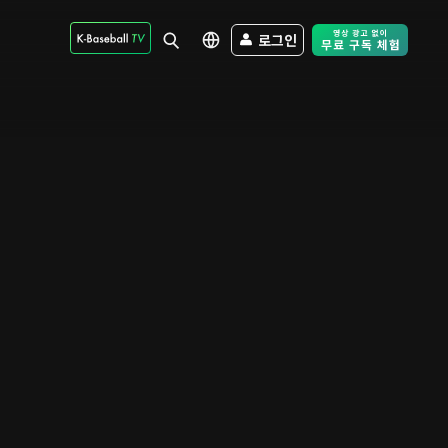
로그인
Free Trial - Sk