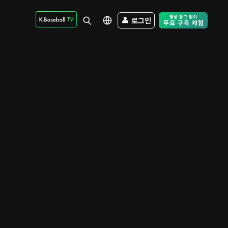
로그인
Free Trial - Sk