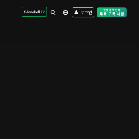
로그인
Free Trial - Sk