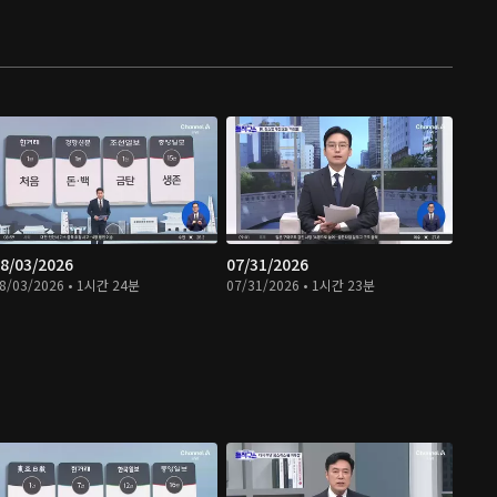
8/03/2026
07/31/2026
8/03/2026 • 1시간 24분
07/31/2026 • 1시간 23분