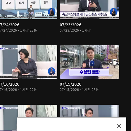
7/24/2026
07/23/2026
7/24/2026 • 1시간 23분
07/23/2026 • 1시간
7/16/2026
07/15/2026
7/16/2026 • 1시간 22분
07/15/2026 • 1시간 23분