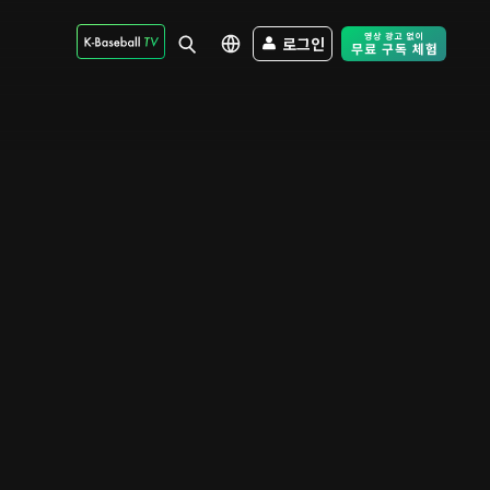
로그인
Free Trial - Sk