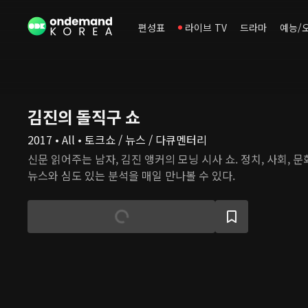
편성표
라이브 TV
드라마
예능/
김진의 돌직구 쇼
2017 • All • 토크쇼 / 뉴스 / 다큐멘터리
신문 읽어주는 남자, 김진 앵커의 모닝 시사 쇼. 정치, 사회, 
뉴스와 심도 있는 분석을 매일 만나볼 수 있다.