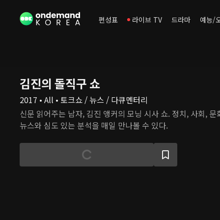
편성표
라이브 TV
드라마
예능/
김진의 돌직구 쇼
2017 • All • 토크쇼 / 뉴스 / 다큐멘터리
신문 읽어주는 남자, 김진 앵커의 모닝 시사 쇼. 정치, 사회, 
뉴스와 심도 있는 분석을 매일 만나볼 수 있다.