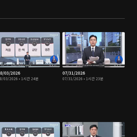
8/03/2026
07/31/2026
8/03/2026 • 1시간 24분
07/31/2026 • 1시간 23분