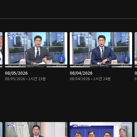
08/05/2026
08/04/2026
0
08/05/2026 • 1시간 23분
08/04/2026 • 1시간 24분
0