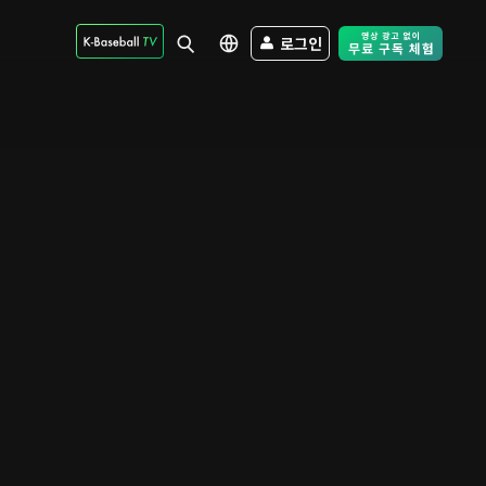
로그인
Free Trial - Sk