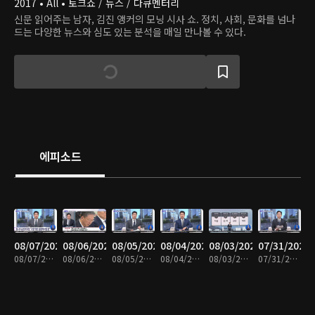
2017 • All • 토크쇼 / 뉴스 / 다큐멘터리
신문 읽어주는 남자, 김진 앵커의 모닝 시사 쇼. 정치, 사회, 문화를 넘나
드는 다양한 뉴스와 심도 있는 분석을 매일 만나볼 수 있다.
에피소드
08/07/2026
08/06/2026
08/05/2026
08/04/2026
08/03/2026
07/31/2026
08/07/2026 • 1시간 23분
08/06/2026 • 1시간 22분
08/05/2026 • 1시간 23분
08/04/2026 • 1시간 24분
08/03/2026 • 1시간 24분
07/31/2026 • 1시간 23분