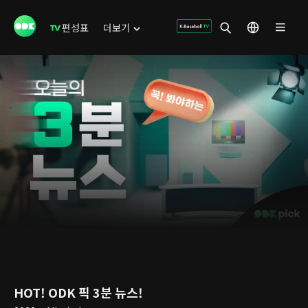
편성표
더보기
HOT! ODK 픽 3분 뉴스!