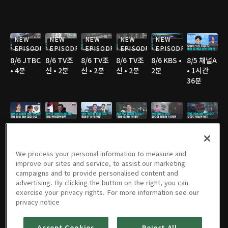
NEW
NEW
NEW
NEW
NEW
EPISODE
EPISODE
EPISODE
EPISODE
EPISODE
8/6 JTBC
8/6 TV조
8/6 TV조
8/6 TV조
8/6 KBS •
8/5 채널A
• 4분
선 • 2분
선 • 2분
선 • 2분
2분
• 1시간
36분
8/5 JTBC
8/5 연합
8/5 연합
8/5 TV조
8/5 TV조
8/5 TV조
• 2분
TV • 3분
TV • 3분
선 • 3분
선 • 2분
선 • 3분
We process your personal information to measure and
improve our sites and service, to assist our marketing
campaigns and to provide personalised content and
advertising. By clicking the button on the right, you can
8/5 TV조
8/5 MBC
8/5 YTN •
8/5 YTN •
8/4 채널A
8/4 JTBC
exercise your privacy rights. For more information see our
선 • 3분
• 3분
3분
3분
• 1시간
• 2분
privacy notice
36분
Accept Cookies
Reject All