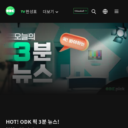
편성표
더보기
HOT! ODK 픽 3분 뉴스!