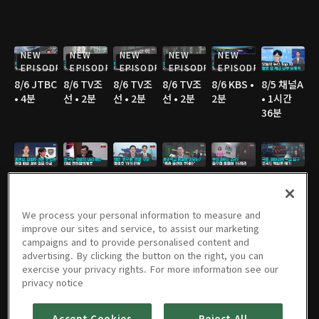
NEW
NEW
NEW
NEW
NEW
EPISODE
EPISODE
EPISODE
EPISODE
EPISODE
8/6 JTBC
8/6 TV조
8/6 TV조
8/6 TV조
8/6 KBS •
8/5 채널A
• 4분
선 • 2분
선 • 2분
선 • 2분
2분
• 1시간
36분
8/5 JTBC
8/5 연합
8/5 연합
8/5 TV조
8/5 TV조
8/5 TV조
• 2분
TV • 3분
TV • 3분
선 • 3분
선 • 2분
선 • 3분
We process your personal information to measure and
improve our sites and service, to assist our marketing
campaigns and to provide personalised content and
advertising. By clicking the button on the right, you can
8/5 TV조
8/5 MBC
8/5 YTN •
8/5 YTN •
8/4 채널A
8/4 JTBC
exercise your privacy rights. For more information see our
선 • 3분
• 3분
3분
3분
• 1시간
• 2분
privacy notice
36분
Accept Cookies
Reject All