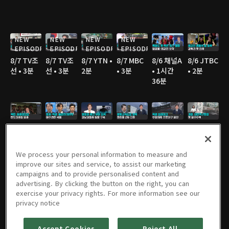
NEW
NEW
NEW
NEW
EPISODE
EPISODE
EPISODE
EPISODE
8/7 TV조
8/7 TV조
8/7 YTN •
8/7 MBC
8/6 채널A
8/6 JTBC
선 • 3분
선 • 3분
2분
• 3분
• 1시간
• 2분
36분
8/6 채널A
8/6 MBC
8/6 JTBC
8/6 JTBC
8/6 JTBC
8/6 TV조
• 1분
• 3분
• 2분
• 2분
• 4분
선 • 2분
We process your personal information to measure and
improve our sites and service, to assist our marketing
campaigns and to provide personalised content and
advertising. By clicking the button on the right, you can
8/6 TV조
8/6 TV조
8/6 KBS •
8/5 채널A
8/5 JTBC
8/5 연합
exercise your privacy rights. For more information see our
선 • 2분
선 • 2분
2분
• 1시간
• 2분
TV • 3분
privacy notice
36분
Accept Cookies
Reject All