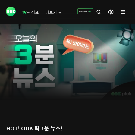
편성표
더보기
HOT! ODK 픽 3분 뉴스!