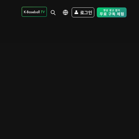
로그인
Free Trial - Sk