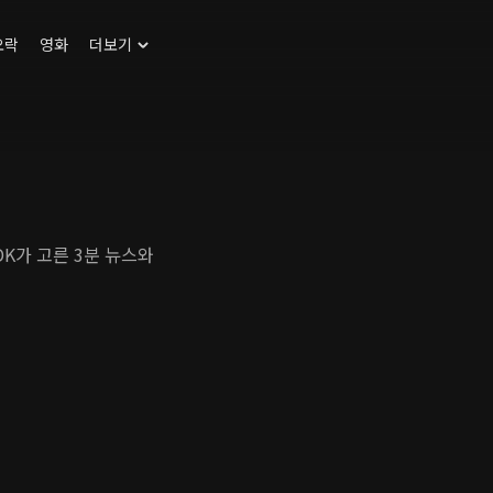
오락
영화
더보기
DK가 고른 3분 뉴스와