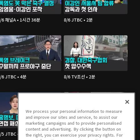
8/6 채널A • 1시간 36분
8/6 JTBC • 2분
/6 JTBC • 4분
8/6 TV조선 • 2분
We process your personal information to measure
and improve our sites and service, to assist our
marketing campaigns and to provide personalised
content and advertising. By clicking the button on
/5 JTBC • 2분
8/5 연합TV • 3분
the right, you can exercise your privacy rights. For