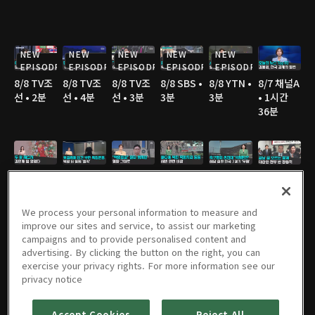
NEW
NEW
NEW
NEW
NEW
EPISODE
EPISODE
EPISODE
EPISODE
EPISODE
8/8 TV조
8/8 TV조
8/8 TV조
8/8 SBS •
8/8 YTN •
8/7 채널A
선 • 2분
선 • 4분
선 • 3분
3분
3분
• 1시간
36분
8/7 채널A
8/7 JTBC
8/7 JTBC
8/7 TV조
8/7 TV조
8/7 TV조
• 2분
• 3분
• 2분
선 • 2분
선 • 2분
선 • 3분
We process your personal information to measure and
improve our sites and service, to assist our marketing
campaigns and to provide personalised content and
advertising. By clicking the button on the right, you can
8/7 TV조
8/7 YTN •
8/7 MBC
8/6 채널A
8/6 JTBC
8/6 채널A
exercise your privacy rights. For more information see our
선 • 3분
2분
• 3분
• 1시간
• 2분
• 1분
privacy notice
36분
Accept Cookies
Reject All