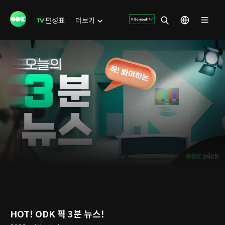
편성표
더보기
HOT! ODK 픽 3분 뉴스!