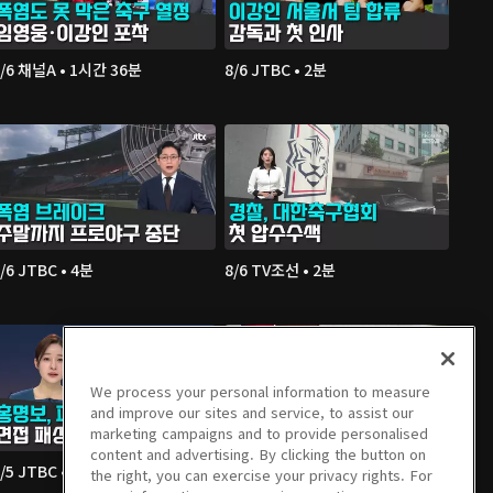
8/6 채널A • 1시간 36분
8/6 JTBC • 2분
/6 JTBC • 4분
8/6 TV조선 • 2분
We process your personal information to measure
and improve our sites and service, to assist our
marketing campaigns and to provide personalised
content and advertising. By clicking the button on
/5 JTBC • 2분
8/5 연합TV • 3분
the right, you can exercise your privacy rights. For