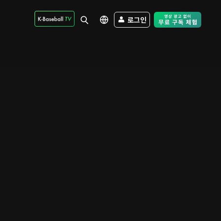
로그인
Free Trial - Sk