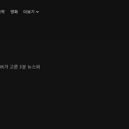
오락
영화
더보기
DK가 고른 3분 뉴스와