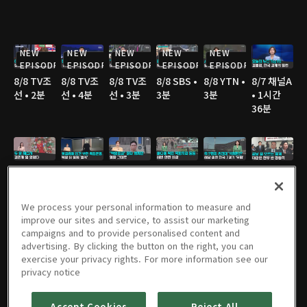
NEW
NEW
NEW
NEW
NEW
EPISODE
EPISODE
EPISODE
EPISODE
EPISODE
8/8 TV조
8/8 TV조
8/8 TV조
8/8 SBS •
8/8 YTN •
8/7 채널A
선 • 2분
선 • 4분
선 • 3분
3분
3분
• 1시간
36분
8/7 채널A
8/7 JTBC
8/7 JTBC
8/7 TV조
8/7 TV조
8/7 TV조
• 2분
• 3분
• 2분
선 • 2분
선 • 2분
선 • 3분
We process your personal information to measure and
improve our sites and service, to assist our marketing
campaigns and to provide personalised content and
advertising. By clicking the button on the right, you can
8/7 TV조
8/7 YTN •
8/7 MBC
8/6 채널A
8/6 JTBC
8/6 채널A
exercise your privacy rights. For more information see our
선 • 3분
2분
• 3분
• 1시간
• 2분
• 1분
privacy notice
36분
Accept Cookies
Reject All