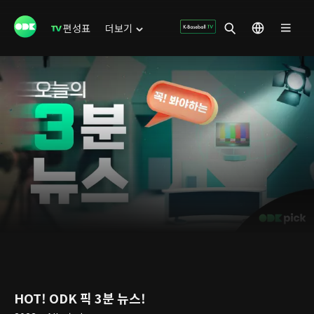
편성표
더보기
HOT! ODK 픽 3분 뉴스!