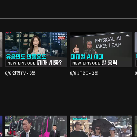
NEW EPISODE
NEW EPISODE
8/8 연합TV • 3분
8/8 JTBC • 2분
8