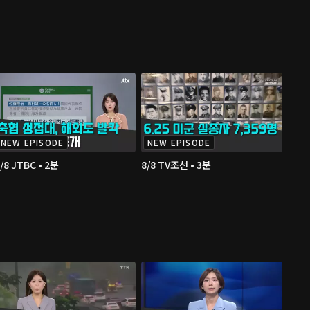
NEW EPISODE
NEW EPISODE
/8 JTBC • 2분
8/8 TV조선 • 3분