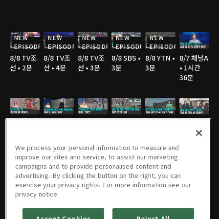
NEW
NEW
NEW
NEW
NEW
EPISODE
EPISODE
EPISODE
EPISODE
EPISODE
8/8 TV조
8/8 TV조
8/8 TV조
8/8 SBS •
8/8 YTN •
8/7 채널A
선 • 2분
선 • 4분
선 • 3분
3분
3분
• 1시간
36분
8/7 채널A
8/7 JTBC
8/7 JTBC
8/7 TV조
8/7 TV조
8/7 TV조
• 2분
• 3분
• 2분
선 • 2분
선 • 2분
선 • 3분
We process your personal information to measure and
improve our sites and service, to assist our marketing
campaigns and to provide personalised content and
advertising. By clicking the button on the right, you can
8/7 TV조
8/7 YTN •
8/7 MBC
8/6 채널A
8/6 JTBC
8/6 채널A
exercise your privacy rights. For more information see our
선 • 3분
2분
• 3분
• 1시간
• 2분
• 1분
privacy notice
36분
Accept Cookies
Reject All