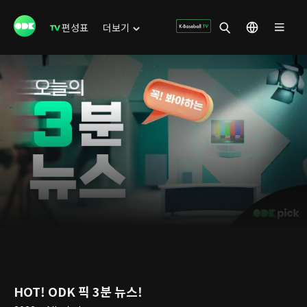
편성표
더보기
HOT! ODK 픽 3분 뉴스!