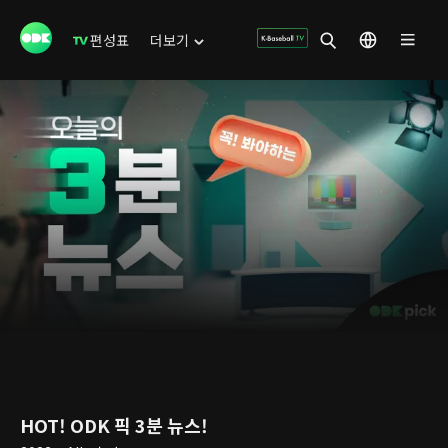
편성표
더보기
HOT! ODK 픽 3분 뉴스!