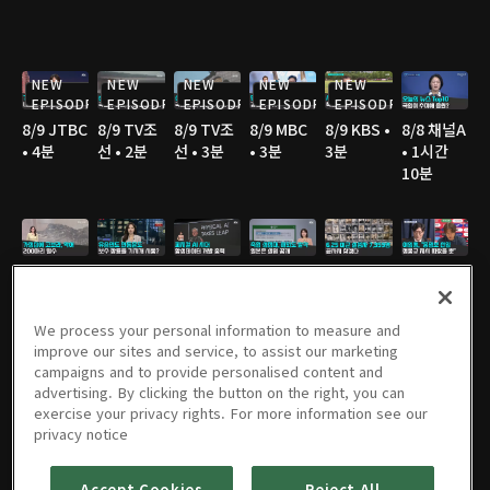
NEW
NEW
NEW
NEW
NEW
EPISODE
EPISODE
EPISODE
EPISODE
EPISODE
8/9 JTBC
8/9 TV조
8/9 TV조
8/9 MBC
8/9 KBS •
8/8 채널A
• 4분
선 • 2분
선 • 3분
• 3분
3분
• 1시간
10분
8/8 채널A
8/8 연합
8/8 JTBC
8/8 JTBC
8/8 TV조
8/8 TV조
• 2분
TV • 3분
• 2분
• 2분
선 • 3분
선 • 2분
We process your personal information to measure and
improve our sites and service, to assist our marketing
campaigns and to provide personalised content and
advertising. By clicking the button on the right, you can
8/8 TV조
8/8 TV조
8/8 SBS •
8/8 YTN •
8/7 채널A
8/7 채널A
exercise your privacy rights. For more information see our
선 • 4분
선 • 3분
3분
3분
• 1시간
• 2분
privacy notice
36분
Accept Cookies
Reject All