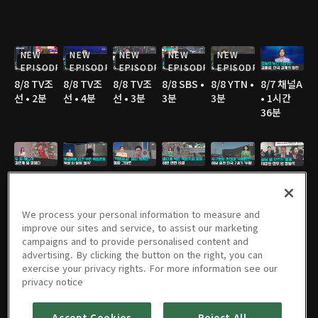
NEW
NEW
NEW
NEW
NEW
EPISODE
EPISODE
EPISODE
EPISODE
EPISODE
8/8 TV조
8/8 TV조
8/8 TV조
8/8 SBS •
8/8 YTN •
8/7 채널A
선 • 2분
선 • 4분
선 • 3분
3분
3분
• 1시간
36분
8/7 채널A
8/7 JTBC
8/7 JTBC
8/7 TV조
8/7 TV조
8/7 TV조
• 2분
• 3분
• 2분
선 • 2분
선 • 2분
선 • 3분
We process your personal information to measure and
improve our sites and service, to assist our marketing
campaigns and to provide personalised content and
advertising. By clicking the button on the right, you can
8/7 TV조
8/7 YTN •
8/7 MBC
8/6 채널A
8/6 JTBC
8/6 채널A
exercise your privacy rights. For more information see our
선 • 3분
2분
• 3분
• 1시간
• 2분
• 1분
privacy notice
36분
Accept Cookies
Reject All