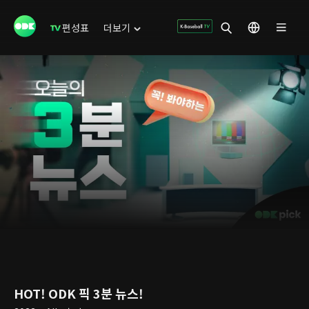
편성표
더보기
HOT! ODK 픽 3분 뉴스!