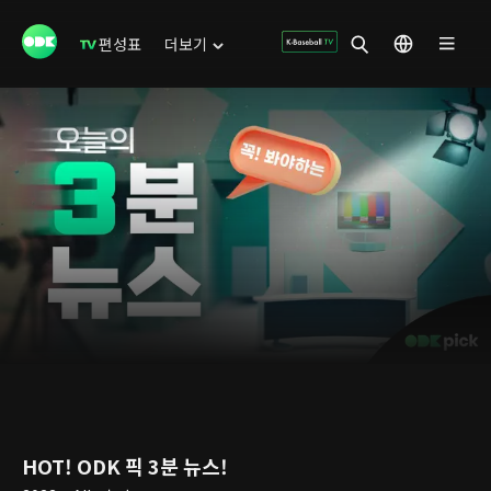
편성표
더보기
HOT! ODK 픽 3분 뉴스!