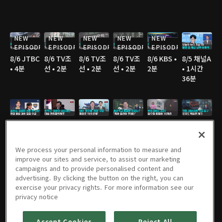
NEW
NEW
NEW
NEW
NEW
EPISODE
EPISODE
EPISODE
EPISODE
EPISODE
8/6 JTBC
8/6 TV조
8/6 TV조
8/6 TV조
8/6 KBS •
8/5 채널A
• 4분
선 • 2분
선 • 2분
선 • 2분
2분
• 1시간
36분
8/5 JTBC
8/5 연합
8/5 연합
8/5 TV조
8/5 TV조
8/5 TV조
• 2분
TV • 3분
TV • 3분
선 • 3분
선 • 2분
선 • 3분
We process your personal information to measure and
improve our sites and service, to assist our marketing
campaigns and to provide personalised content and
advertising. By clicking the button on the right, you can
8/5 TV조
8/5 MBC
8/5 YTN •
8/5 YTN •
8/4 채널A
8/4 JTBC
exercise your privacy rights. For more information see our
선 • 3분
• 3분
3분
3분
• 1시간
• 2분
privacy notice
36분
Accept Cookies
Reject All