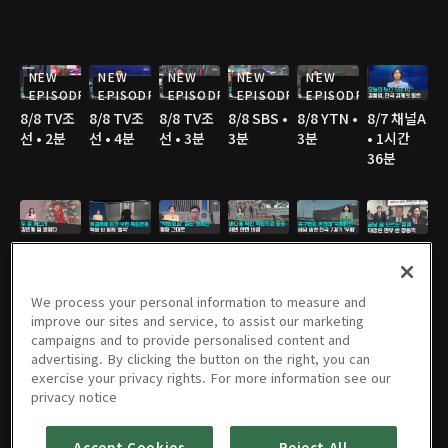
NEW
NEW
NEW
NEW
NEW
EPISODE
EPISODE
EPISODE
EPISODE
EPISODE
8/8 TV조
8/8 TV조
8/8 TV조
8/8 SBS •
8/8 YTN •
8/7 채널A
선 • 2분
선 • 4분
선 • 3분
3분
3분
• 1시간
36분
8/7 채널A
8/7 JTBC
8/7 JTBC
8/7 TV조
8/7 TV조
8/7 TV조
• 2분
• 3분
• 2분
선 • 2분
선 • 2분
선 • 3분
We process your personal information to measure and
improve our sites and service, to assist our marketing
campaigns and to provide personalised content and
advertising. By clicking the button on the right, you can
8/7 TV조
8/7 YTN •
8/7 MBC
8/6 채널A
8/6 JTBC
8/6 채널A
exercise your privacy rights. For more information see our
선 • 3분
2분
• 3분
• 1시간
• 2분
• 1분
privacy notice
36분
Accept Cookies
Reject All