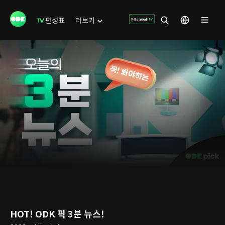
편성표
더보기
HOT! ODK 픽 3분 뉴스!