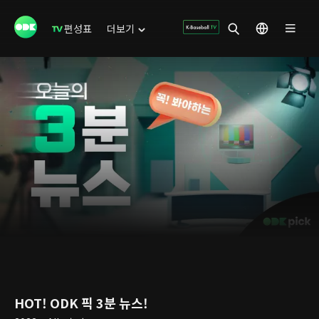
편성표
더보기
HOT! ODK 픽 3분 뉴스!