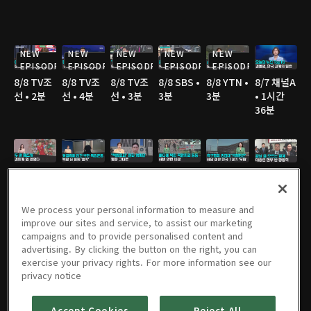
NEW
NEW
NEW
NEW
NEW
EPISODE
EPISODE
EPISODE
EPISODE
EPISODE
8/8 TV조
8/8 TV조
8/8 TV조
8/8 SBS •
8/8 YTN •
8/7 채널A
선 • 2분
선 • 4분
선 • 3분
3분
3분
• 1시간
36분
8/7 채널A
8/7 JTBC
8/7 JTBC
8/7 TV조
8/7 TV조
8/7 TV조
• 2분
• 3분
• 2분
선 • 2분
선 • 2분
선 • 3분
We process your personal information to measure and
improve our sites and service, to assist our marketing
campaigns and to provide personalised content and
advertising. By clicking the button on the right, you can
8/7 TV조
8/7 YTN •
8/7 MBC
8/6 채널A
8/6 JTBC
8/6 채널A
exercise your privacy rights. For more information see our
선 • 3분
2분
• 3분
• 1시간
• 2분
• 1분
privacy notice
36분
Accept Cookies
Reject All