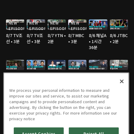
NEW
NEW
NEW
NEW
EPISODE
EPISODE
EPISODE
EPISODE
8/7 TV조
8/7 TV조
8/7 YTN •
8/7 MBC
8/6 채널A
8/6 JTBC
선 • 3분
선 • 3분
2분
• 3분
• 1시간
• 2분
36분
8/6 채널A
8/6 MBC
8/6 JTBC
8/6 JTBC
8/6 JTBC
8/6 TV조
• 1분
• 3분
• 2분
• 2분
• 4분
선 • 2분
We process your personal information to measure and
improve our sites and service, to assist our marketing
campaigns and to provide personalised content and
advertising. By clicking the button on the right, you can
8/6 TV조
8/6 TV조
8/6 KBS •
8/5 채널A
8/5 JTBC
8/5 연합
exercise your privacy rights. For more information see our
선 • 2분
선 • 2분
2분
• 1시간
• 2분
TV • 3분
privacy notice
36분
Accept Cookies
Reject All