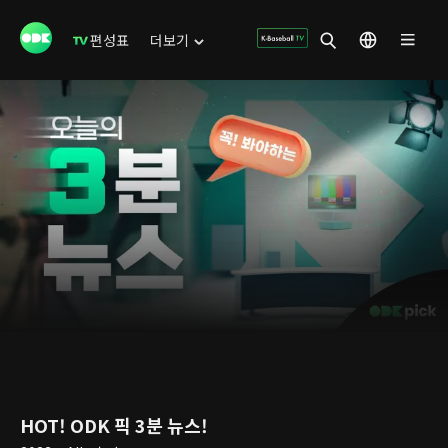
편성표
더보기
HOT! ODK 픽 3분 뉴스!