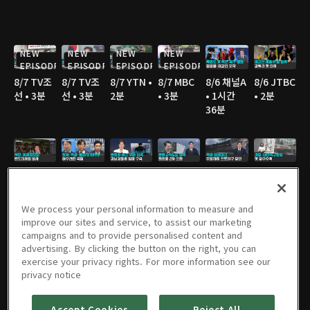
NEW
NEW
NEW
NEW
EPISODE
EPISODE
EPISODE
EPISODE
8/7 TV조
8/7 TV조
8/7 YTN •
8/7 MBC
8/6 채널A
8/6 JTBC
선 • 3분
선 • 3분
2분
• 3분
• 1시간
• 2분
36분
8/6 채널A
8/6 MBC
8/6 JTBC
8/6 JTBC
8/6 JTBC
8/6 TV조
• 1분
• 3분
• 2분
• 2분
• 4분
선 • 2분
We process your personal information to measure and
improve our sites and service, to assist our marketing
campaigns and to provide personalised content and
advertising. By clicking the button on the right, you can
8/6 TV조
8/6 TV조
8/6 KBS •
8/5 채널A
8/5 JTBC
8/5 연합
exercise your privacy rights. For more information see our
선 • 2분
선 • 2분
2분
• 1시간
• 2분
TV • 3분
privacy notice
36분
Accept Cookies
Reject All