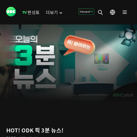
편성표
더보기
HOT! ODK 픽 3분 뉴스!