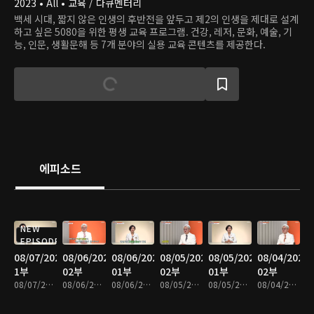
2023 • All • 교육 / 다큐멘터리
백세 시대, 짧지 않은 인생의 후반전을 앞두고 제2의 인생을 제대로 설계
하고 싶은 5080을 위한 평생 교육 프로그램. 건강, 레저, 문화, 예술, 기
능, 인문, 생활문해 등 7개 분야의 실용 교육 콘텐츠를 제공한다.
에피소드
NEW
EPISODE
08/07/2026
08/06/2026
08/06/2026
08/05/2026
08/05/2026
08/04/2026
1부
02부
01부
02부
01부
02부
08/07/2026 • 35분
08/06/2026 • 37분
08/06/2026 • 35분
08/05/2026 • 40분
08/05/2026 • 35분
08/04/2026 • 37분