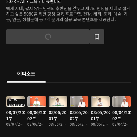
2023 • All • 교육 / 다큐멘터리
백세 시대, 짧지 않은 인생의 후반전을 앞두고 제2의 인생을 제대로 설계
하고 싶은 5080을 위한 평생 교육 프로그램. 건강, 레저, 문화, 예술, 기
능, 인문, 생활문해 등 7개 분야의 실용 교육 콘텐츠를 제공한다.
에피소드
NEW
EPISODE
08/07/2026
08/06/2026
08/06/2026
08/05/2026
08/05/2026
08/04/2026
1부
02부
01부
02부
01부
02부
08/07/2026 • 35분
08/06/2026 • 37분
08/06/2026 • 35분
08/05/2026 • 40분
08/05/2026 • 35분
08/04/2026 • 37분