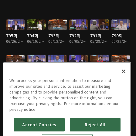
795회
794회
793회
792회
791회
790회
06/26/2026 • 44분
06/19/2026 • 44분
06/12/2026 • 44분
06/05/2026 • 44분
05/29/2026 • 43분
05/22/2026 • 43분
789회
788회
787회
786회
785회
784회
05/15/2026 • 43분
05/08/2026 • 43분
05/01/2026 • 44분
04/24/2026 • 43분
04/17/2026 • 44분
04/10/2026 • 43분
We process your personal information to measure and
improve our sites and service, to assist our marketing
campaigns and to provide personalised content and
advertising. By clicking the button on the right, you can
exercise your privacy rights. For more information see our
783회
782회
781회
780회
779회
778회
privacy notice
04/03/2026 • 43분
03/27/2026 • 44분
03/20/2026 • 44분
03/13/2026 • 43분
03/06/2026 • 44분
02/27/2026 • 43분
Accept Cookies
Reject All