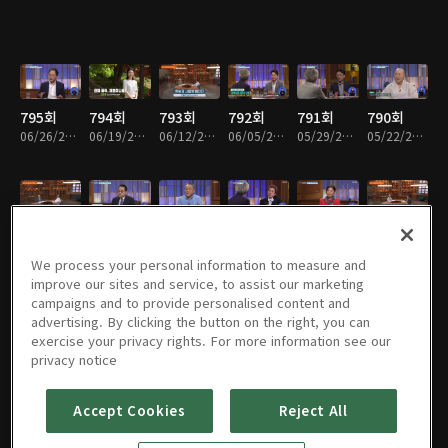
795회
794회
793회
792회
791회
790회
06/26/2026 • 44분
06/19/2026 • 44분
06/12/2026 • 44분
06/05/2026 • 44분
05/29/2026 • 43분
05/22/2026 • 43분
789회
788회
787회
786회
785회
784회
05/15/2026 • 43분
05/08/2026 • 43분
05/01/2026 • 44분
04/24/2026 • 43분
04/17/2026 • 44분
04/10/2026 • 43분
We process your personal information to measure and
improve our sites and service, to assist our marketing
campaigns and to provide personalised content and
advertising. By clicking the button on the right, you can
exercise your privacy rights. For more information see our
783회
782회
781회
780회
779회
778회
privacy notice
04/03/2026 • 43분
03/27/2026 • 44분
03/20/2026 • 44분
03/13/2026 • 43분
03/06/2026 • 44분
02/27/2026 • 43분
Accept Cookies
Reject All