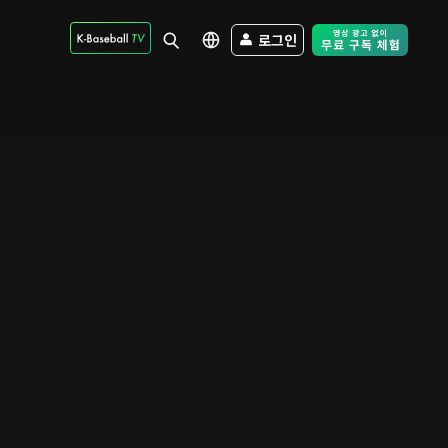
로그인
Free Trial - Sk