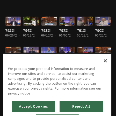
795회
794회
793회
792회
791회
790회
06/26/2026 • 44분
06/19/2026 • 44분
06/12/2026 • 44분
06/05/2026 • 44분
05/29/2026 • 43분
05/22/2026 • 43분
789회
788회
787회
786회
785회
784회
05/15/2026 • 43분
05/08/2026 • 43분
05/01/2026 • 44분
04/24/2026 • 43분
04/17/2026 • 44분
04/10/2026 • 43분
We process your personal information to measure and
improve our sites and service, to assist our marketing
campaigns and to provide personalised content and
advertising. By clicking the button on the right, you can
exercise your privacy rights. For more information see our
783회
782회
781회
780회
779회
778회
privacy notice
04/03/2026 • 43분
03/27/2026 • 44분
03/20/2026 • 44분
03/13/2026 • 43분
03/06/2026 • 44분
02/27/2026 • 43분
Accept Cookies
Reject All