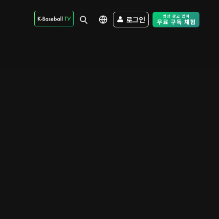
로그인
Free Trial - Sk