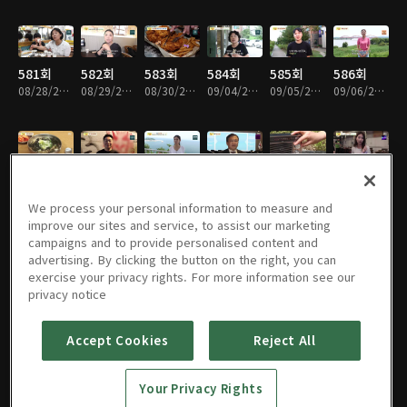
581회
582회
583회
584회
585회
586회
08/28/2023 • 25분
08/29/2023 • 24분
08/30/2023 • 26분
09/04/2023 • 25분
09/05/2023 • 26분
09/06/2023 • 24분
587회
588회
589회
590회
591회
592회
09/11/2023 • 24분
09/12/2023 • 25분
09/13/2023 • 23분
09/18/2023 • 25분
10/02/2023 • 24분
10/03/2023 • 21분
We process your personal information to measure and
improve our sites and service, to assist our marketing
campaigns and to provide personalised content and
advertising. By clicking the button on the right, you can
exercise your privacy rights. For more information see our
593회
594회
595회
596회
597회
598회
privacy notice
10/10/2023 • 25분
10/11/2023 • 23분
10/16/2023 • 21분
10/17/2023 • 24분
10/18/2023 • 24분
10/23/2023 • 21분
Accept Cookies
Reject All
599회
600회
601회
602회
603회
604회
Your Privacy Rights
10/24/2023 • 23분
10/25/2023 • 25분
10/30/2023 • 24분
10/31/2023 • 24분
11/01/2023 • 24분
11/06/2023 • 22분