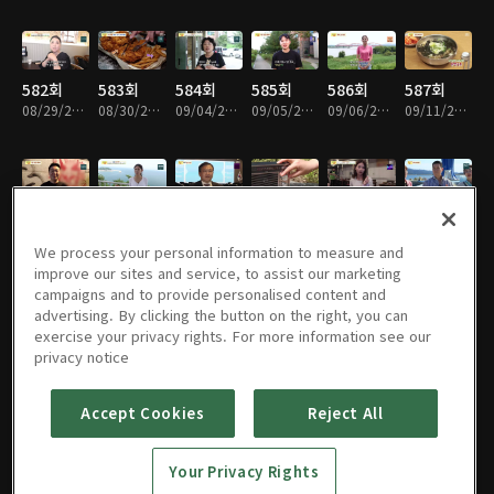
582회
583회
584회
585회
586회
587회
08/29/2023 • 24분
08/30/2023 • 26분
09/04/2023 • 25분
09/05/2023 • 26분
09/06/2023 • 24분
09/11/2023 • 24분
588회
589회
590회
591회
592회
593회
09/12/2023 • 25분
09/13/2023 • 23분
09/18/2023 • 25분
10/02/2023 • 24분
10/03/2023 • 21분
10/10/2023 • 25분
We process your personal information to measure and
improve our sites and service, to assist our marketing
campaigns and to provide personalised content and
advertising. By clicking the button on the right, you can
exercise your privacy rights. For more information see our
594회
595회
596회
597회
598회
599회
privacy notice
10/11/2023 • 23분
10/16/2023 • 21분
10/17/2023 • 24분
10/18/2023 • 24분
10/23/2023 • 21분
10/24/2023 • 23분
Accept Cookies
Reject All
600회
601회
602회
603회
604회
605회
Your Privacy Rights
10/25/2023 • 25분
10/30/2023 • 24분
10/31/2023 • 24분
11/01/2023 • 24분
11/06/2023 • 22분
11/07/2023 • 24분