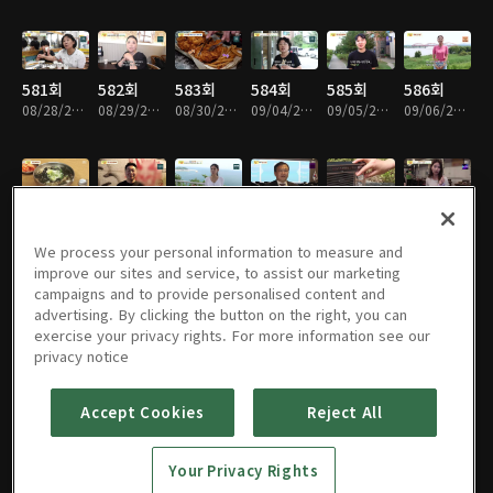
581회
582회
583회
584회
585회
586회
08/28/2023 • 25분
08/29/2023 • 24분
08/30/2023 • 26분
09/04/2023 • 25분
09/05/2023 • 26분
09/06/2023 • 24분
587회
588회
589회
590회
591회
592회
09/11/2023 • 24분
09/12/2023 • 25분
09/13/2023 • 23분
09/18/2023 • 25분
10/02/2023 • 24분
10/03/2023 • 21분
We process your personal information to measure and
improve our sites and service, to assist our marketing
campaigns and to provide personalised content and
advertising. By clicking the button on the right, you can
exercise your privacy rights. For more information see our
593회
594회
595회
596회
597회
598회
privacy notice
10/10/2023 • 25분
10/11/2023 • 23분
10/16/2023 • 21분
10/17/2023 • 24분
10/18/2023 • 24분
10/23/2023 • 21분
Accept Cookies
Reject All
599회
600회
601회
602회
603회
604회
Your Privacy Rights
10/24/2023 • 23분
10/25/2023 • 25분
10/30/2023 • 24분
10/31/2023 • 24분
11/01/2023 • 24분
11/06/2023 • 22분