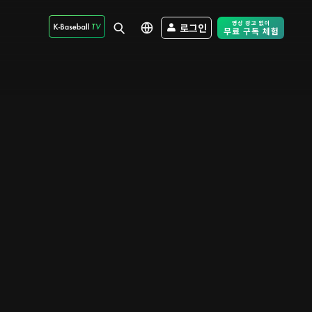
로그인
Free Trial - Sk