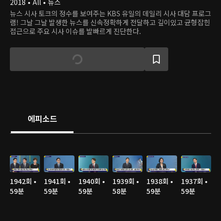
2018 • All • 뉴스
뉴스 시사 토크의 정수를 보여주는 KBS 유일의 데일리 시사 대담 프로그
램! 그날 그날 발생한 뉴스를 신속정확하게 전달하고 깊이있고 균형잡힌
접근으로 주요 시사 이슈를 발빠르게 진단한다.
에피소드
1942회 •
1941회 •
1940회 •
1939회 •
1938회 •
1937회 •
59분
59분
59분
58분
59분
59분