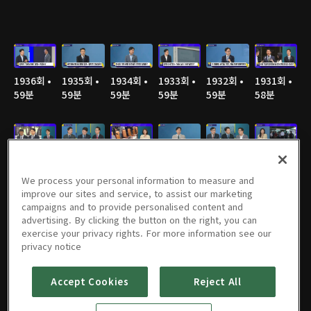
1936회 •
1935회 •
1934회 •
1933회 •
1932회 •
1931회 •
59분
59분
59분
59분
59분
58분
1930회 •
1929회 •
1928회 •
1927회 •
1926회 •
1925회 •
59분
59분
59분
58분
59분
59분
We process your personal information to measure and
improve our sites and service, to assist our marketing
campaigns and to provide personalised content and
advertising. By clicking the button on the right, you can
exercise your privacy rights. For more information see our
1924회 •
1923회 •
1922회 •
1921회 •
1920회 •
1919회 •
privacy notice
58분
58분
59분
58분
1시간
58분
Accept Cookies
Reject All