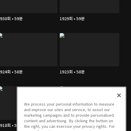
930회 • 59분
1929회 • 59분
924회 • 58분
1923회 • 58분
We process your personal information to measure
and improve our sites and service, to assist our
marketing campaigns and to provide personalised
content and advertising. By clicking the button on
918회 • 59분
1917회 • 1시간
the right, you can exercise your privacy rights. For