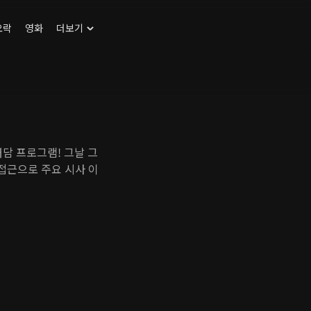
오락
영화
더보기
대담 프로그램! 그날 그
접근으로 주요 시사 이