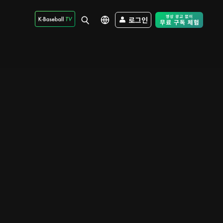
로그인
Free Trial - Sk