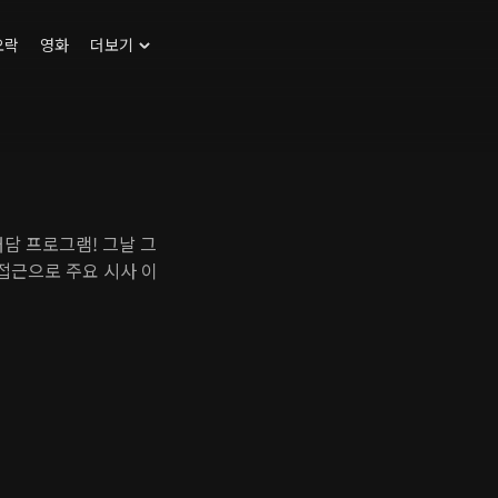
오락
영화
더보기
대담 프로그램! 그날 그
접근으로 주요 시사 이