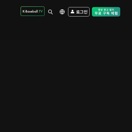
로그인
Free Trial - Sk