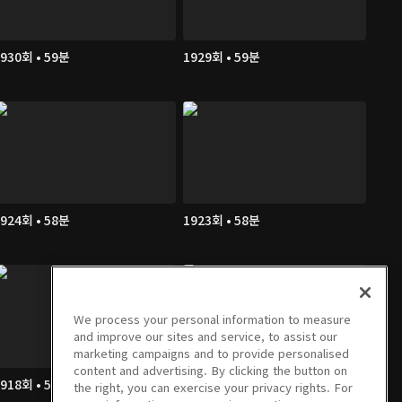
930회 • 59분
1929회 • 59분
924회 • 58분
1923회 • 58분
We process your personal information to measure
and improve our sites and service, to assist our
marketing campaigns and to provide personalised
content and advertising. By clicking the button on
918회 • 59분
1917회 • 1시간
the right, you can exercise your privacy rights. For