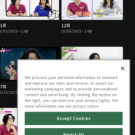
11회
12회
3/03/2023 • 13분
03/06/2023 • 14분
We process your personal information to measure
and improve our sites and service, to assist our
17회
18회
marketing campaigns and to provide personalised
3/13/2023 • 14분
03/14/2023 • 15분
content and advertising. By clicking the button on
the right, you can exercise your privacy rights. For
more information see our privacy notice
Accept Cookies
Reject All