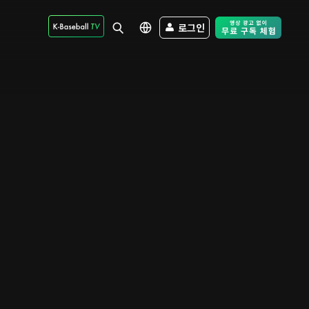
로그인
Free Trial - Sk