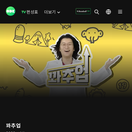
편성표
더보기
꽈추업