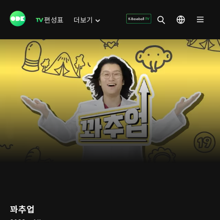
편성표
더보기
꽈추업