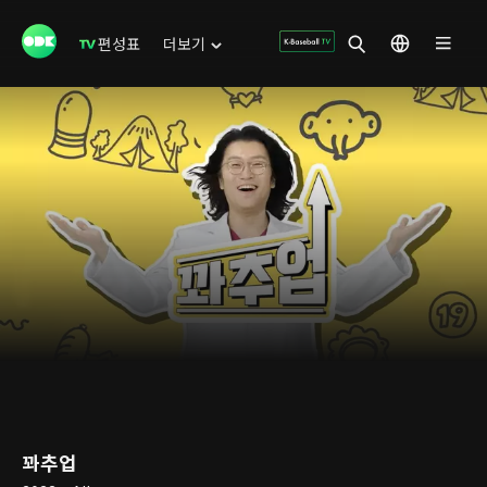
편성표
더보기
꽈추업