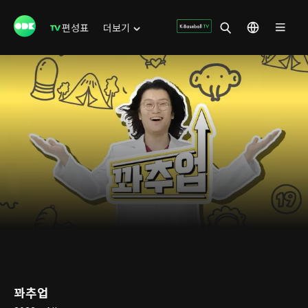
편성표
더보기
꽈추업