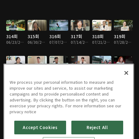
314회
315회
316회
317회
318회
319회
06/23/2024 • 45분
06/30/2024 • 45분
07/07/2024 • 46분
07/14/2024 • 46분
07/21/2024 • 45분
07/28/2024 • 46분
320회
321회
322회
323회
324회
325회
08/04/2024 • 45분
08/11/2024 • 46분
08/18/2024 • 46분
08/25/2024 • 45분
09/01/2024 • 46분
09/08/2024 • 46분
We process your personal information to measure and
improve our sites and service, to assist our marketing
campaigns and to provide personalised content and
advertising. By clicking the button on the right, you can
exercise your privacy rights. For more information see our
326회
327회
328회
329회
330회
331회
privacy notice
09/22/2024 • 46분
09/29/2024 • 46분
10/06/2024 • 46분
10/13/2024 • 46분
10/20/2024 • 46분
10/27/2024 • 45분
Accept Cookies
Reject All