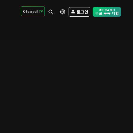
로그인
Free Trial - Sk